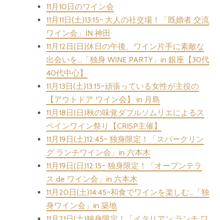
11月10日のワイン会
11月11日(土)13:15~ 大人の社交場！「既婚者 交流
ワイン会」IN 神田
11月12日(日)休日の午後、ワイン片手に素敵な
出会いを…「独身 WINE PARTY」in 銀座【30代
40代中心】
11月13日(土)13:15~頑張っている女性が主役の
【アウトドア ワイン会】 in 月島
11月18日(日)秋の味覚ダブルソムリエによるス
ペインワイン祭り【CRISP主催】
11月19日(土)12:45~ 独身限定！「スパークリン
グ ランチワイン会」in 六本木
11月19日(日)12:15~ 独身限定！「オープンテラ
ス de ワイン会」in 六本木
11月20日(土)14:45~和食でワインを楽しむ…「独
身ワイン会」in 築地
11月21日(土)独身限定！「イタリアン ランチ ワ