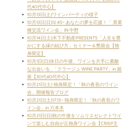
代40代中心】
10月13日(土)ワインパーティの様子
10月13日(日)12:45~ あなたの夢を応援！「 異業
種交流ワイン会」IN 中野
10月14日(土)木下不動産PRESENTS「人生を豊
かにする縁の結び方」セミナー＆懇親会【独
身限定】
10月1日(日)休日の午後、ワインを片手に素敵
な出会いを…「クラージュ WINE PARTY」in 銀
座【30代40代中心】
10月21日(土) 独身限定！「秋の夜長のワイン
会」開催報告ブログ
10月21日(土)17:15~ 独身限定！「秋の夜長のワ
イン会」in 六本木
10月21日(日)秋の午後をソムリエセレクトワイ
ンで楽しむ自由が丘独身ワイン会【CRISP主