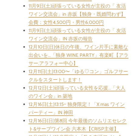
11月9日(土)頑張っている女性が主役の「 友活
ワイン交流会」in 赤坂【独身・既婚問わず】
会費：女性4,500円・男性6,000円
11月9日(土)頑張っている女性が主役の「 友活
ワイン交流会」IN 赤坂の報告
12月10日(日)休日の午後、ワイン片手に素敵な
出会いを…「独身 WINE PARTY」有楽町【アラ
サー.アラフォー中心】
12月11日(土)13:00〜「ゆる♡コン」ゴルフサー
クルをスタートします！
12月12日(土)頑張っている女性を応援…「大人
のワイン会」in 築地
12月16日(土)13:15~ 独身限定！「X mas ワイン
パーティー」IN 神田
12月16日(日)第8回 今年最後のソムリエセレク
ト&サーブワイン会 六本木【CRISP主催】