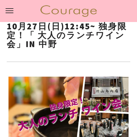
10月27日(日)12:45~ 独身限
定！「 大人のランチワイン
会」IN 中野