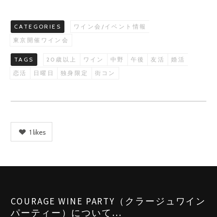
CATEGORIES
ワイン会/イベント情報
東京開催ワイン会
TAGS
20歳以上
ワイン
中野
午後
友活
婚活
恋活
日曜日
独身限定
街コン
1
likes
COURAGE WINE PARTY（クラージュワイン
パーティー）について…