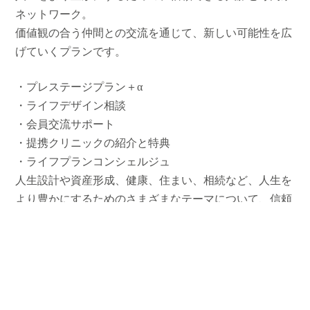
ネットワーク。
価値観の合う仲間との交流を通じて、新しい可能性を広
げていくプランです。
・プレステージプラン＋α
・ライフデザイン相談
・会員交流サポート
・提携クリニックの紹介と特典
・ライフプランコンシェルジュ
人生設計や資産形成、健康、住まい、相続など、人生を
より豊かにするためのさまざまなテーマについて、信頼
できる専門家とのご縁をおつなぎします。
🔸
Ｌｅｇａｃｙ
（レガシー）
「豊かな人生をデザインす
る」
入会金 165,000円(税込)
月会費 55,000円(税込)