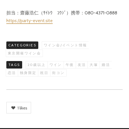
担当：齋藤浩仁（ｻｲﾄｳ ｺｳｼﾞ）携帯：080-4371-0888
https://party-event.site
CATEGORIES
ワイン会/イベント情報
東京開催ワイン会
TAGS
20歳以上
ワイン
午後
友活
大塚
婚活
恋活
独身限定
祝日
街コン
1
likes