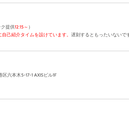
ンク提供
12:15～
）
に自己紹介タイムを設けています。
遅刻するともったいないで
六本木5-17-1 AXISビル1F