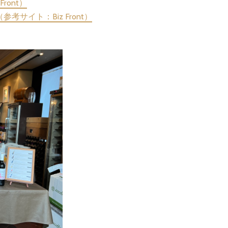
ont）
イト：Biz Front）