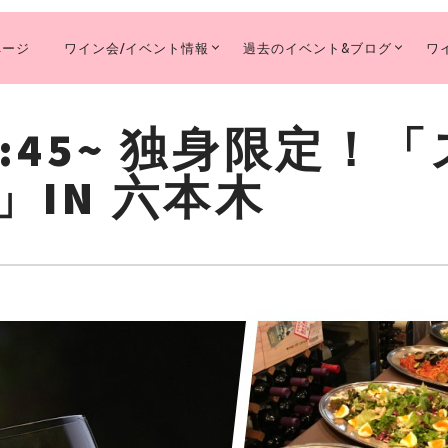
ページ
ワイン会/イベント情報
過去のイベント&ブログ
ワ
MARY
IGATION
12:45~ 独身限定
IN 六本木