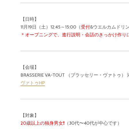
【日時】
11月19日（土）12:45～15:00（
受付
&ウエルカムドリ
＊オープニングで、進行説明・会話のきっかけ作り
【会場】
BRASSERIE VA-TOUT （ブラッセリー・ヴァトゥ） 港区
ヴァトゥHP
【対象】
20歳以上の独身男女❗️
（30代〜40代が中心です）