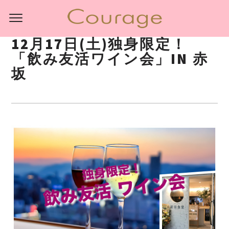
12月17日(土)独身限定！
「飲み友活ワイン会」IN 赤
坂