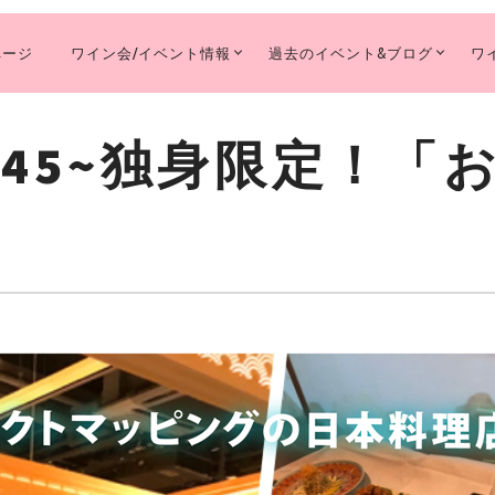
ページ
ワイン会/イベント情報
過去のイベント&ブログ
ワ
MARY
IGATION
14:45~独身限定！