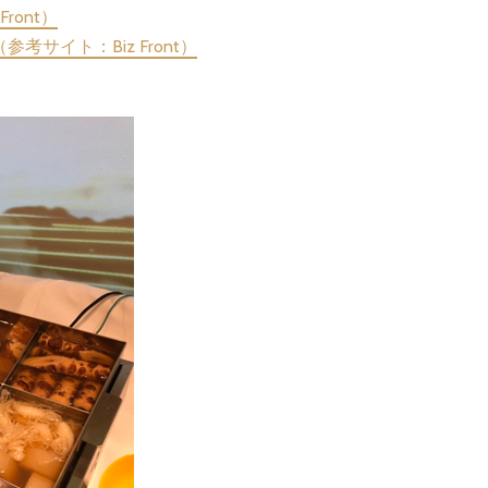
ont）
イト：Biz Front）