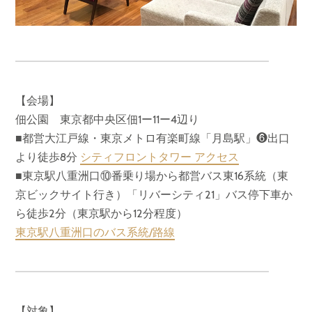
【会場】
佃公園 東京都中央区佃1ー11ー4辺り
■都営大江戸線・東京メトロ有楽町線「月島駅」❻出口
より徒歩8分
シティフロントタワー アクセス
■東京駅八重洲口⑩番乗り場から都営バス東16系統（東
京ビックサイト行き）「リバーシティ21」バス停下車か
ら徒歩2分（東京駅から12分程度）
東京駅八重洲口のバス系統/路線
【対象】