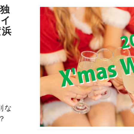
 独
ワイ
横浜
別な
？