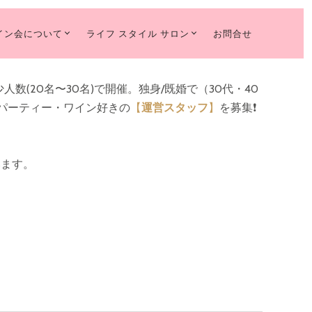
イン会について
ライフ スタイル サロン
お問合せ
人数(20名〜30名)で開催。独身/既婚で（30代・40
パーティー・ワイン好きの
【
運営スタッフ
】
を募集❗️
います。