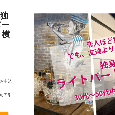
 独
パー
 横
にお申込
00円引