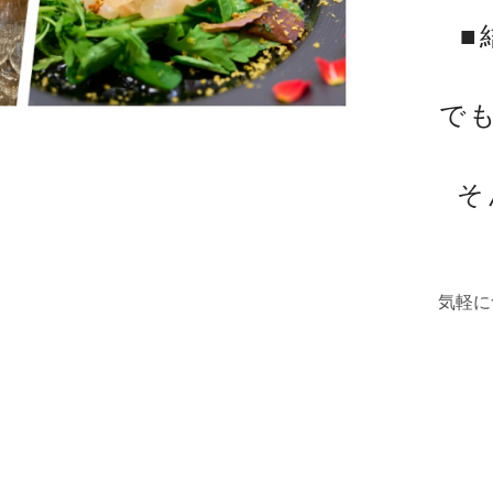
■
で
そ
️気軽