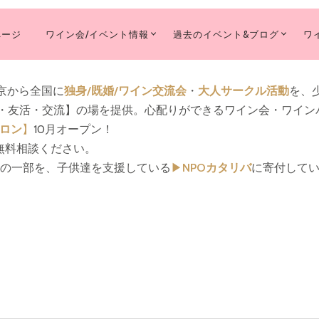
ページ
ワイン会/イベント情報
過去のイベント&ブログ
ワ
MARY
IGATION
東京から全国に
独身/既婚/ワイン交流会
・
大人サークル活動
を、少
活・友活・交流】の場を提供。心配りができるワイン会・ワイン
サロン
】
10月オープン！
無料相談ください。
収益の一部を、子供達を支援している
▶︎
NPOカタリバ
に寄付して