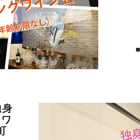
独身
とワ
町