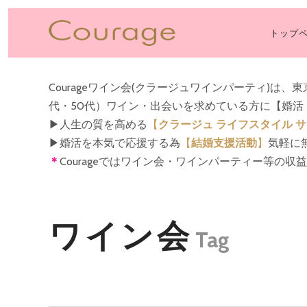
トップ
PRI
NAV
Courageワイン会(クラージュワインパーティ)は、
代・50代）ワイン・出会いを求めている方に【婚
▶︎人生の質を高める
【
クラージュ ライフスタイル 
▶︎婚活を本気で応援する為
【
結婚支援活動
】
気軽に
＊
Courageではワイン会・ワインパーティー等の
ワイン会
Tag