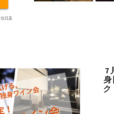
・当日及
7
身
ク