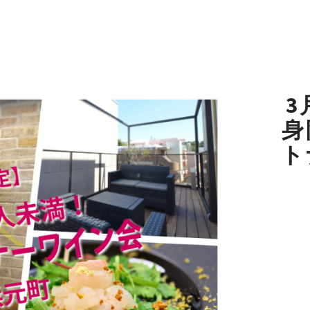
3
身
ト