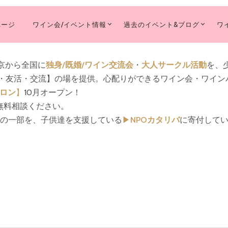
ページ
ワイン会/イベント情報
過去のイベント&ブログ
ワ
MARY
IGATION
東京から全国に
独身/既婚/ワイン交流会
・
大人サークル活動
を、少
活・友活・交流】の場を提供。心配りができるワイン会・ワイン
サロン
】
10月オープン！
無料相談ください。
収益の一部を、子供達を支援している
▶︎
NPOカタリバ
に寄付して