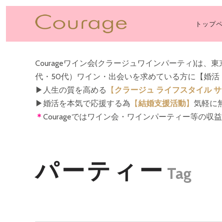
トップ
PRI
NAV
Courageワイン会(クラージュワインパーティ)は、
代・50代）ワイン・出会いを求めている方に【婚
▶︎人生の質を高める
【
クラージュ ライフスタイル 
▶︎婚活を本気で応援する為
【
結婚支援活動
】
気軽に
＊
Courageではワイン会・ワインパーティー等の
パーティー
Tag