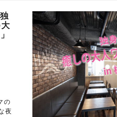
 独
の大
ー」
マの
な夜