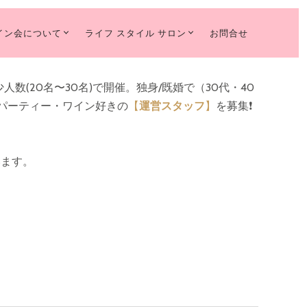
イン会について
ライフ スタイル サロン
お問合せ
人数(20名〜30名)で開催。独身/既婚で（30代・40
パーティー・ワイン好きの
【
運営スタッフ
】
を募集❗️
います。