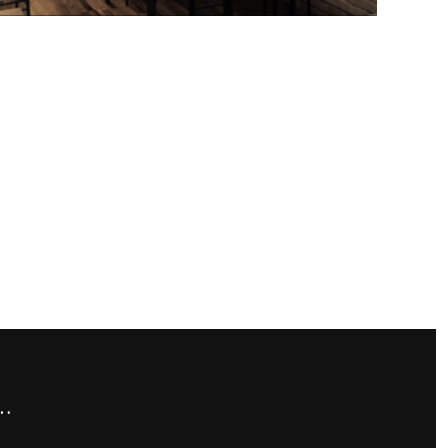
NEXT
…