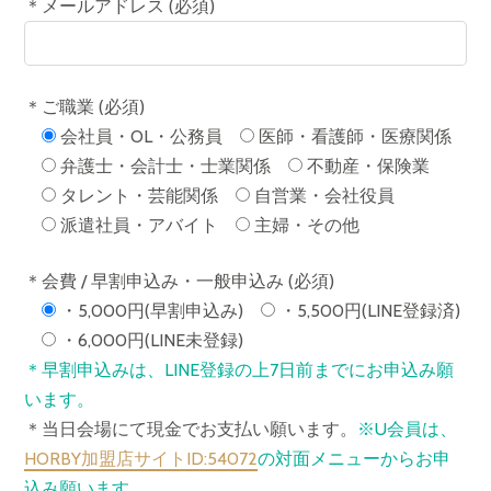
＊メールアドレス (必須)
＊ご職業 (必須)
会社員・OL・公務員
医師・看護師・医療関係
弁護士・会計士・士業関係
不動産・保険業
タレント・芸能関係
自営業・会社役員
派遣社員・アバイト
主婦・その他
＊会費 / 早割申込み・一般申込み (必須)
・5,000円(早割申込み)
・5,500円(LINE登録済)
・6,000円(LINE未登録)
＊早割申込みは、LINE登録の上7日前までにお申込み願
います。
＊当日会場にて現金でお支払い願います。
※U会員は、
HORBY加盟店サイトID:54072
の対面メニューからお申
込み願います。