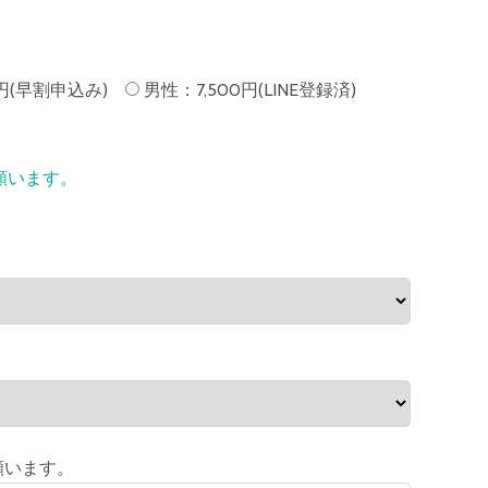
0円(早割申込み)
男性：7,500円(LINE登録済)
願います。
願います。